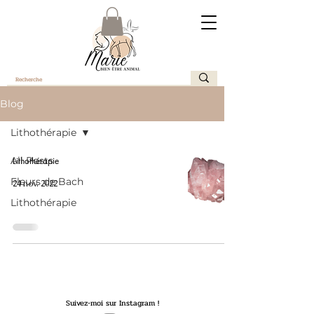
Blog
Lithothérapie
All Posts
Lithothérapie
Fleurs de Bach
24 nov. 2022
Lithothérapie
Suivez-moi sur Instagram !